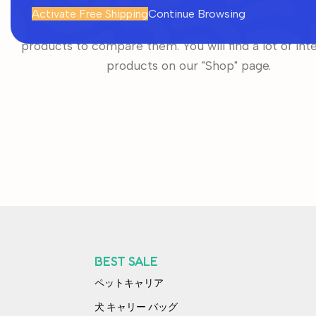
Activate Free Shipping
Continue Browsing
No products added in the compare list. You must a
products to compare them. You will find a lot of int
products on our "Shop" page.
BEST SALE
ペットキャリア
犬 キャリー バッグ​