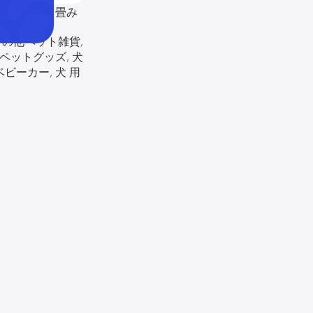
小型犬 折り畳み
その他ペット雑貨
,
ペットグッズ
,
犬
 ベビーカー
,
犬 用