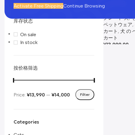
ペットカート 
Activate Free Shipping
Continue Browsing
犬用カート
クレート 犬
,
库存状态
ペットウェア
,
カート
,
犬 の
On sale
カート​
In stock
¥
13,999.00
按价格筛选
Price:
¥13,990
—
¥14,000
Filter
Categories
Cats