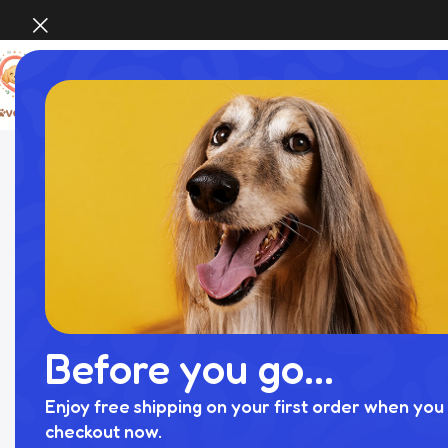
Home
犬 用 カート​
MAIN
ホーム
カテゴリー
Before you go...
すべての商品
お問合せ
Enjoy free shipping on your first order when you 
店舗概要
checkout now.
ブログ