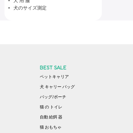
犬 用 服
犬のサイズ測定
BEST SALE
ペットキャリア
犬 キャリー バッグ​
バッグ/ポーチ
猫 の トイレ
自動 給餌 器
猫 おもちゃ​