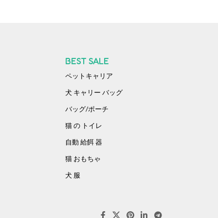
BEST SALE
ペットキャリア
犬 キャリー バッグ​
バッグ/ポーチ
猫 の トイレ
自動 給餌 器
猫 おもちゃ​
犬 服​