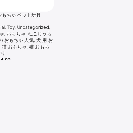
 おもちゃ ペット玩具
al
,
Toy
,
Uncategorized
,
ゃ
,
おもちゃ
,
ねこじゃら
の おもちゃ 人気
,
犬 用 お
,
猫 おもちゃ​
,
猫 おもち
作り
¥
4.02