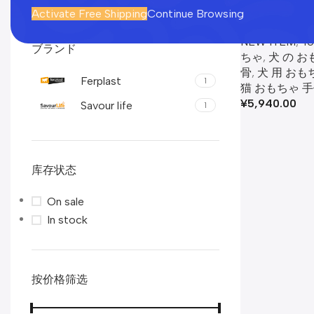
Dog Toy 
Activate Free Shipping
Continue Browsing
ゃ
NEW ITEM
,
To
ブランド
ちゃ
,
犬 の お
骨
,
犬 用 おも
Ferplast
1
猫 おもちゃ 
¥
5,940.00
Savour life
1
库存状态
On sale
In stock
按价格筛选