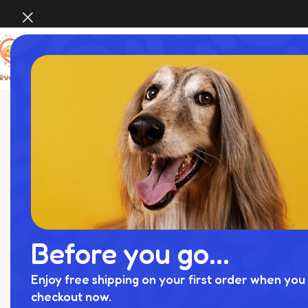
Home
猫 おもちゃ​
MAIN
ホーム
カテゴリー
Before you go...
すべての商品
お問合せ
Enjoy free shipping on your first order when you 
店舗概要
checkout now.
ブログ