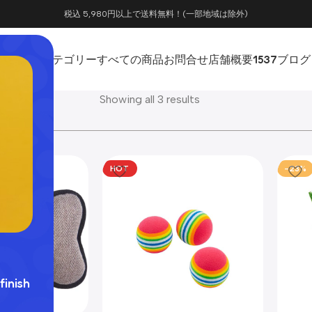
税込 5,980円以上で送料無料！(一部地域は除外)
ホーム
カテゴリー
すべての商品
お問合せ
店舗概要
1537
ブログ
Showing all 3 results
HOT
-23%
finish