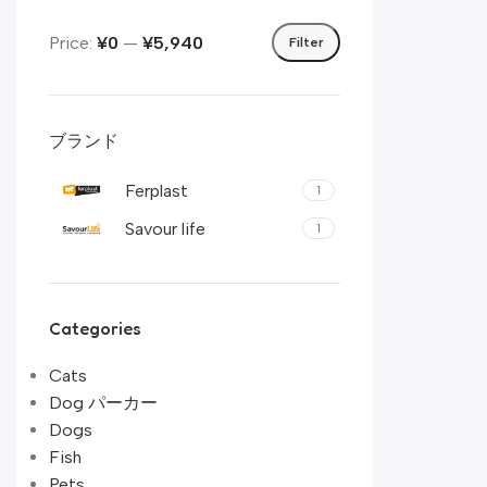
Price:
¥0
—
¥5,940
Filter
ブランド
Ferplast
1
Savour life
1
Categories
Cats
Dog パーカー
Dogs
Fish
Pets