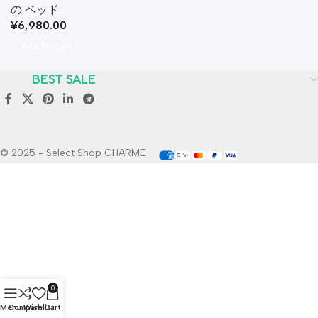
の ベッド
¥
6,980.00
Add To Cart
BEST SALE
© 2025 - Select Shop CHARME
0
Menu
Compare
Wishlist
Cart