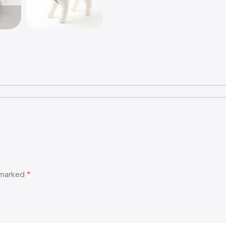
e marked
*