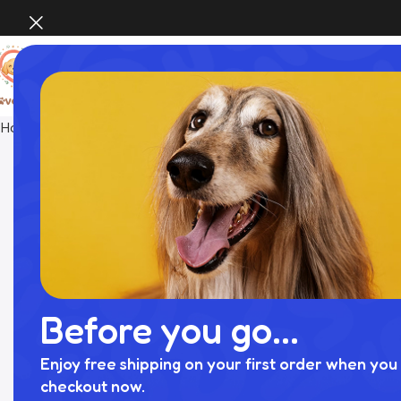
Home
Pet Supplies
シュリンクレザーハーネス
Before you go...
Enjoy free shipping on your first order when you 
checkout now.