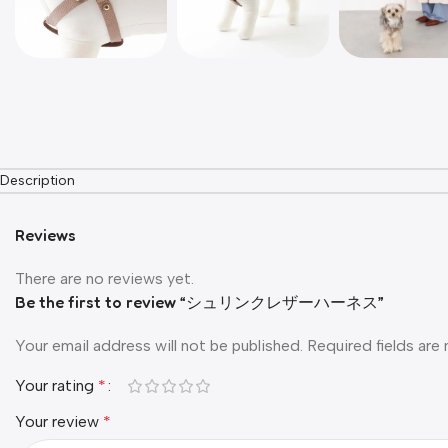
Description
Reviews
There are no reviews yet.
Be the first to review “シュリンクレザーハーネス”
Your email address will not be published.
Required fields ar
Your rating
*
Your review
*