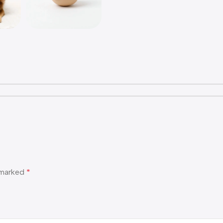
e marked
*