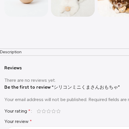
Description
Reviews
There are no reviews yet.
Be the first to review “シリコンミニくまさんおもちゃ”
Your email address will not be published.
Required fields ar
Your rating
*
Your review
*