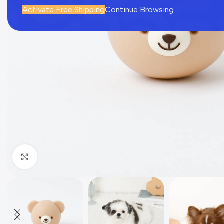
Activate Free Shipping
Continue Browsing
Click to enlarge