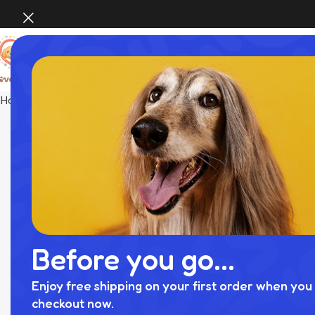
Home
INTERIOR
スクエアラタンベッド クッション付き
Before you go...
Enjoy free shipping on your first order when you 
checkout now.