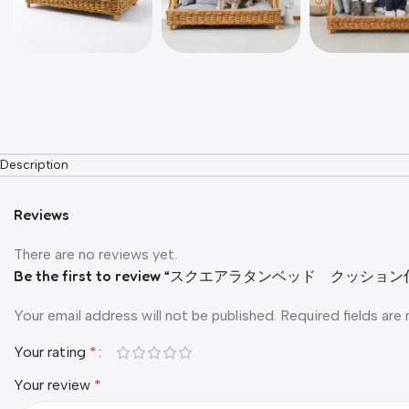
Description
Reviews
There are no reviews yet.
Be the first to review “スクエアラタンベッド クッション
Your email address will not be published.
Required fields ar
Your rating
*
Your review
*