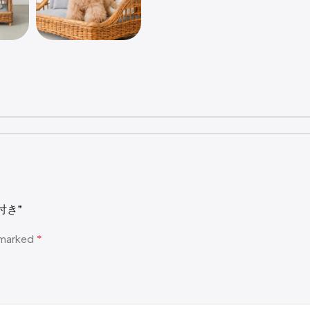
付き”
e marked
*