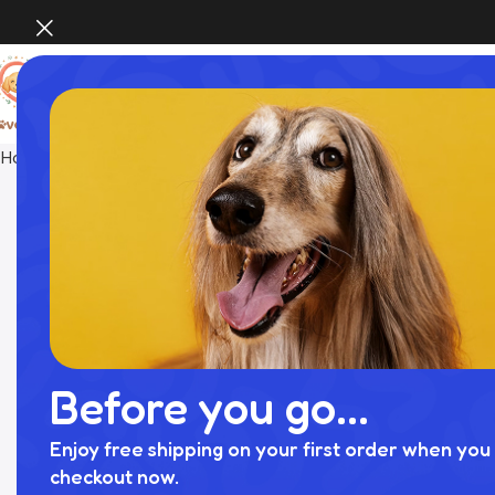
Home
INTERIOR
ソファーベッド【名入れ刺繍対応】
Before you go...
Enjoy free shipping on your first order when you 
checkout now.