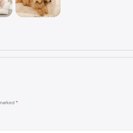
e marked
*