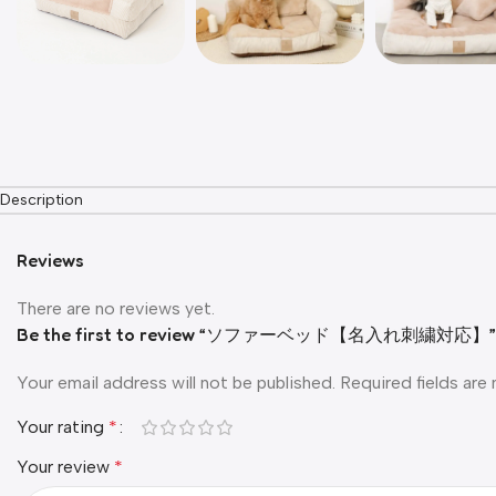
Description
Reviews
There are no reviews yet.
Be the first to review “ソファーベッド【名入れ刺繍対応】”
Your email address will not be published.
Required fields ar
Your rating
*
Your review
*