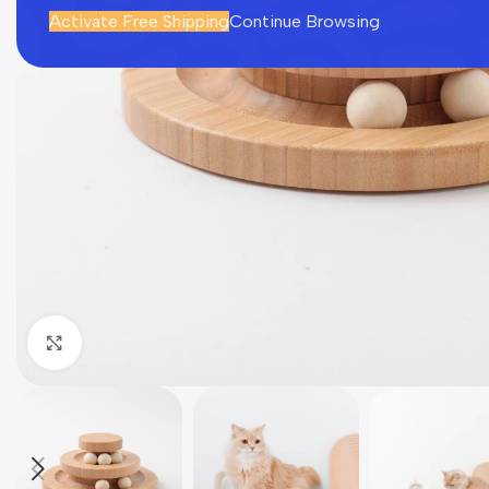
Activate Free Shipping
Continue Browsing
Click to enlarge