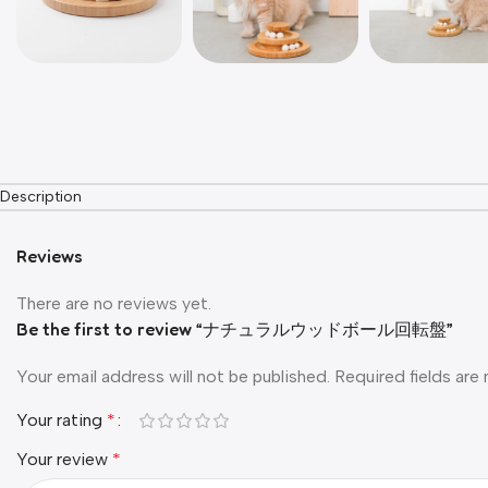
Description
Reviews
There are no reviews yet.
Be the first to review “ナチュラルウッドボール回転盤”
Your email address will not be published.
Required fields ar
Your rating
*
Your review
*