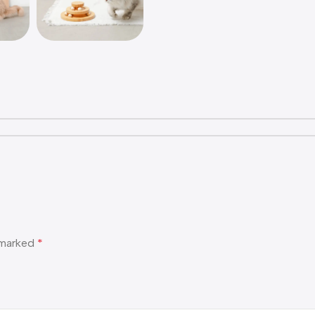
e marked
*