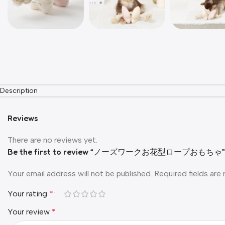
Description
Reviews
There are no reviews yet.
Be the first to review “ノーズワークお花型ロープおもちゃ”
Your email address will not be published.
Required fields ar
Your rating
*
Your review
*