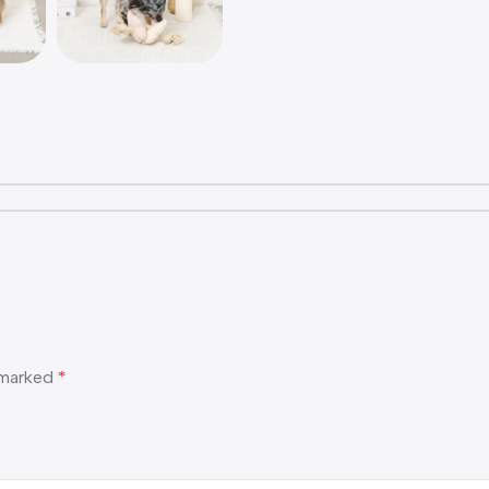
e marked
*