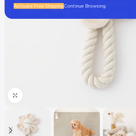
Activate Free Shipping
Continue Browsing
Click to enlarge