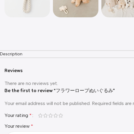
Description
Reviews
There are no reviews yet.
Be the first to review “フラワーロープぬいぐるみ”
Your email address will not be published.
Required fields ar
Your rating
*
Your review
*