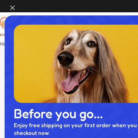
Home
おもちゃ
フラワーロープぬいぐるみ
Before you go...
Enjoy free shipping on your first order when you 
checkout now.