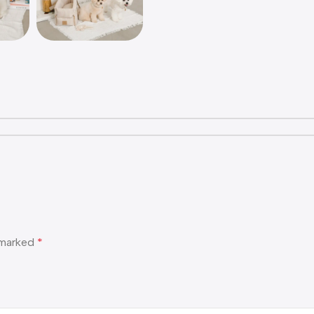
e marked
*