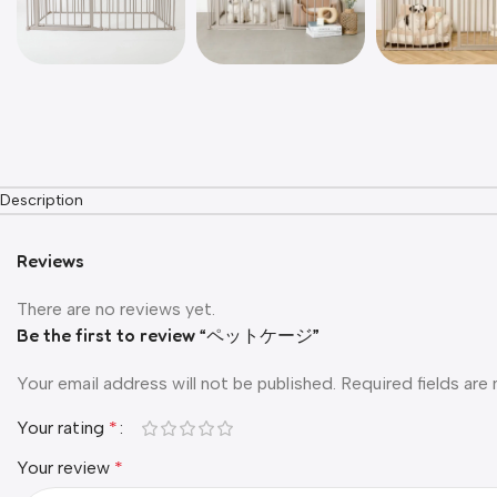
Description
Reviews
There are no reviews yet.
Be the first to review “ペットケージ”
Your email address will not be published.
Required fields ar
Your rating
*
Your review
*