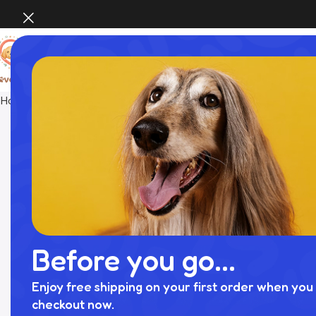
Home
INTERIOR
ペットケージ
Before you go...
Enjoy free shipping on your first order when you 
checkout now.