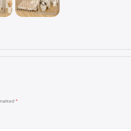
e marked
*