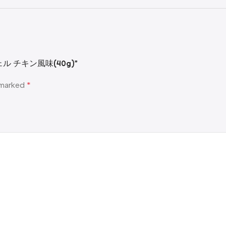
ジェル チキン風味(40g)”
e marked
*