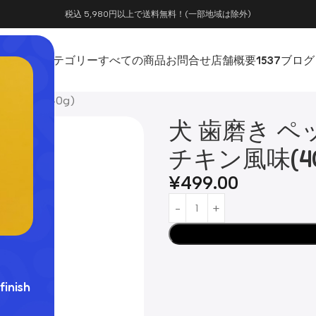
税込 5,980円以上で送料無料！(一部地域は除外)
ホーム
カテゴリー
すべての商品
お問合せ
店舗概要
1537
ブログ
ン風味(40g)
犬 歯磨き 
チキン風味(40
¥
499.00
finish