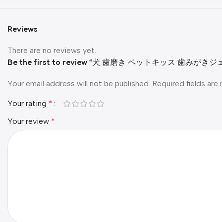
Reviews
There are no reviews yet.
Be the first to review “犬 歯磨き ペットキッス 歯みがき
Your email address will not be published.
Required fields ar
Your rating
*
Your review
*