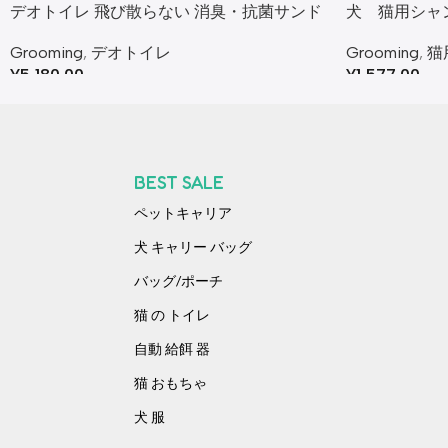
デオトイレ​ 飛び散らない 消臭・抗菌サンド
犬 猫用シャ
猫砂( 4L×4袋セット)
Grooming
,
猫
Grooming
,
デオトイレ​
¥
1,577.00
¥
5,180.00
BEST SALE
ペットキャリア
犬 キャリー バッグ​
バッグ/ポーチ
猫 の トイレ
自動 給餌 器
猫 おもちゃ​
犬 服​