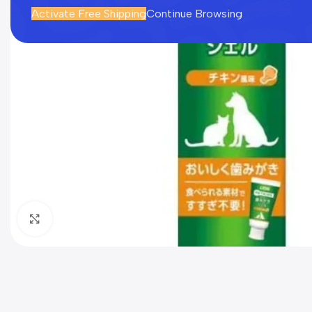
Activate Free Shipping
Continue Browsing
Click to enlarge