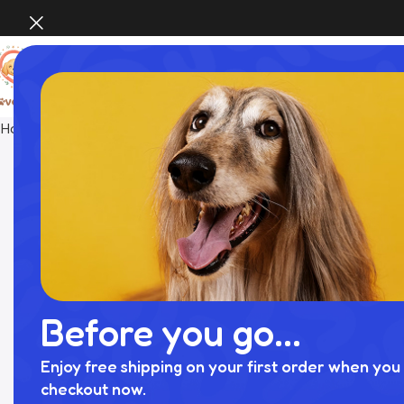
Home
Other
猫 ハンモック
Before you go...
Enjoy free shipping on your first order when you 
checkout now.