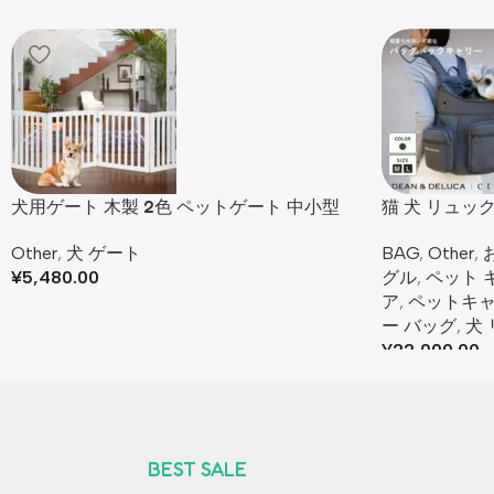
犬用ゲート 木製 2色 ペットゲート 中小型
猫 犬 リュッ
犬 猫
バッグ キャ
Other
,
犬 ゲート
BAG
,
Other
,
¥
5,480.00
グル
,
ペット 
ア
,
ペットキ
ー バッグ​
,
犬 
¥
22,000.00
BEST SALE