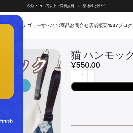
税込 5,980円以上で送料無料！(一部地域は除外)
ホーム
カテゴリー
すべての商品
お問合せ
店舗概要
1537
ブログ
猫 ハンモッ
¥
550.00
finish