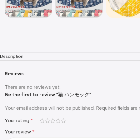
Description
Reviews
There are no reviews yet.
Be the first to review “猫 ハンモック”
Your email address will not be published.
Required fields ar
Your rating
*
Your review
*