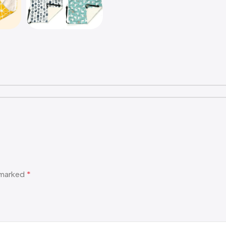
e marked
*