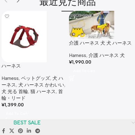
最近見た商品
介護 ハーネス 犬​ 犬 ハーネス
介護用ハーネス 全身サポート
Harness
,
介護 ハーネス 犬​
歩行補助
¥
1,990.00
ハーネス
Add To Cart
Harness
,
ペットグッズ
,
犬 ハ
ーネス
,
犬 ハーネス かわいい
,
犬 光る 首輪
,
猫 ハーネス
,
首
輪・リード
¥
1,399.00
Add To Cart
BEST SALE