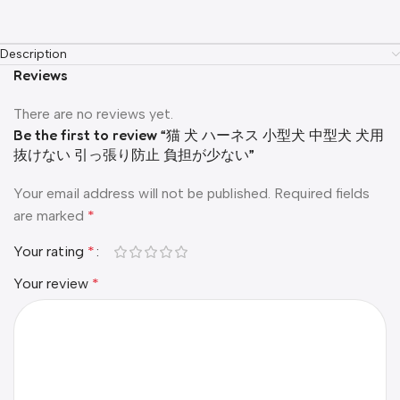
Description
Reviews
There are no reviews yet.
Be the first to review “猫 犬 ハーネス 小型犬 中型犬 犬用
抜けない 引っ張り防止 負担が少ない”
Your email address will not be published.
Required fields
are marked
*
Your rating
*
Your review
*