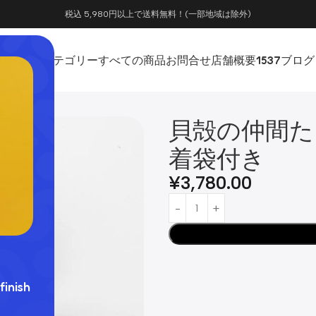
税込 5,980円以上で送料無料！(一部地域は除外)
ホーム
カテゴリー
すべての商品
お問合せ
店舗概要
1537
ブログ
着袋付き
貝殻の仲間た
着袋付き
¥
3,780.00
finish