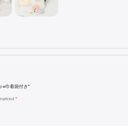
もちゃ+巾着袋付き”
e marked
*