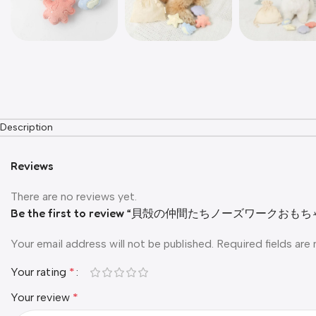
Description
Reviews
There are no reviews yet.
Be the first to review “貝殻の仲間たちノーズワークお
Your email address will not be published.
Required fields ar
Your rating
*
Your review
*