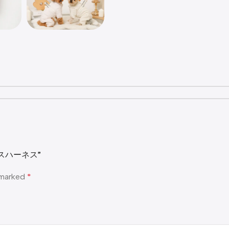
パースハーネス”
e marked
*