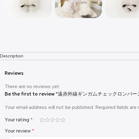
Description
Reviews
There are no reviews yet.
Be the first to review “遠赤外線ギンガムチェックロン
Your email address will not be published.
Required fields ar
Your rating
*
Your review
*