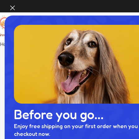
Home
Pet Supplies
遠赤外線ギンガムチェックロンパースハ
Before you go...
Enjoy free shipping on your first order when you 
checkout now.