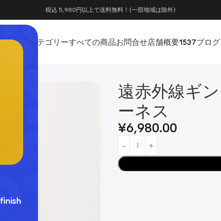
税込 5,980円以上で送料無料！(一部地域は除外)
ホーム
カテゴリー
すべての商品
お問合せ
店舗概要
1537
ブログ
ーネス
遠赤外線ギン
ーネス
¥
6,980.00
finish