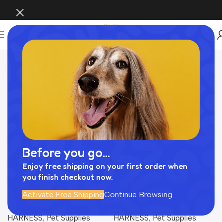
Home
COLLAR / LEAD / HARNESS
Page 9
Before you go...
Enjoy free shipping on your first order when
you finish checkout now.
マクラメエコレザーリード
ミックスカラー反射カラー
Activate Free Shipping
Continue Browsing
【名入れ彫刻対応】
COLLAR / LEAD /
COLLAR / LEAD /
HARNESS
,
Pet Supplies
HARNESS
,
Pet Supplies