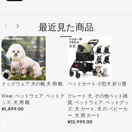
最近見た商品
ドッグウェア 犬の靴 犬 用 靴
ペットカート 小型犬 折り畳
み犬用カート
Wear
,
ペットウェア
,
ペットグ
クレート 犬
,
その他ペット雑
ッズ
,
犬 用 靴
貨
,
ペットウェア
,
ペットグッ
¥
1,499.00
ズ
,
犬 カート
,
犬 の ベビーカ
ー
,
犬 用 カート​
Add To Cart
¥
13,999.00
Add To Cart