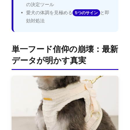
の決定ツール
愛犬の体調を見極める
と即
5つのサイン
効対処法
単一フード信仰の崩壊：最新
データが明かす真実