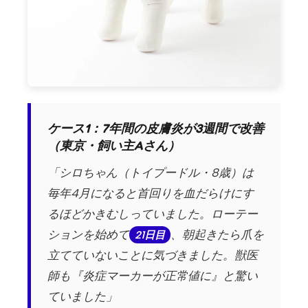
ケース1：7年間の皮膚炎が3週間で改善
（東京・飼い主Aさん）
「シロちゃん（トイプードル・8歳）は
毎年4月になると首回りを血だらけにす
るほどかきむしっていました。ローテー
ションを始めて
、朝起きたら爪を
21日目
立てていないことに気づきました。獣医
師も『炎症マーカーが正常値に』と驚い
ていました」