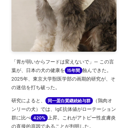
「胃が弱いからフードは変えないで」— この言
葉が、日本の犬の健康を
蝕んできた。
15年間
2025年、東京大学獣医学部の画期的研究が、そ
の迷信を打ち破った。
研究によると、
（鶏肉オ
同一蛋白質継続給与群
ンリーの犬）では、IgE抗体値がローテーション
群に比べ
上昇。これがアトピー性皮膚炎
420%
の直接的原因であることが判明した。