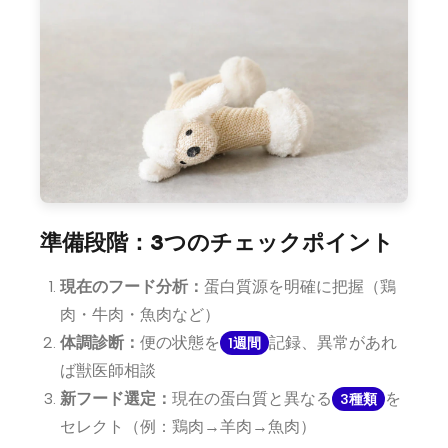
準備段階：3つのチェックポイント
現在のフード分析：
蛋白質源を明確に把握（鶏
肉・牛肉・魚肉など）
体調診断：
便の状態を
記録、異常があれ
1週間
ば獣医師相談
新フード選定：
現在の蛋白質と異なる
を
3種類
セレクト（例：鶏肉→羊肉→魚肉）