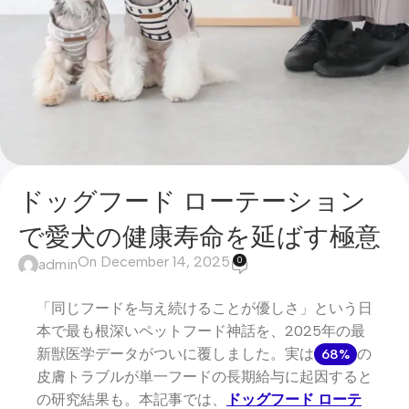
ドッグフード ローテーション
で愛犬の健康寿命を延ばす極意
On December 14, 2025
0
admin
「同じフードを与え続けることが優しさ」という日
本で最も根深いペットフード神話を、2025年の最
新獣医学データがついに覆しました。実は
の
68%
皮膚トラブルが単一フードの長期給与に起因すると
の研究結果も。本記事では、
ドッグフード ローテ