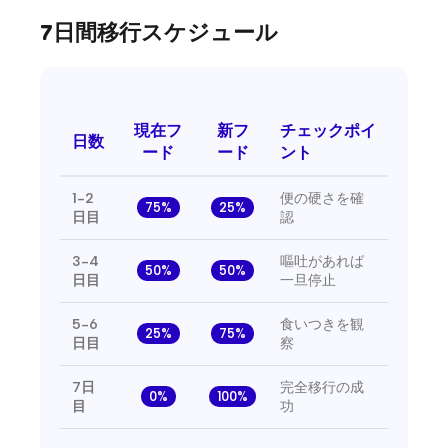
7日間移行スケジュール
現在フ
新フ
チェックポイ
日数
ード
ード
ント
1-2
便の硬さを確
75%
25%
日目
認
3-4
嘔吐があれば
50%
50%
日目
一旦停止
5-6
食いつきを観
25%
75%
日目
察
7日
完全移行の成
0%
100%
目
功