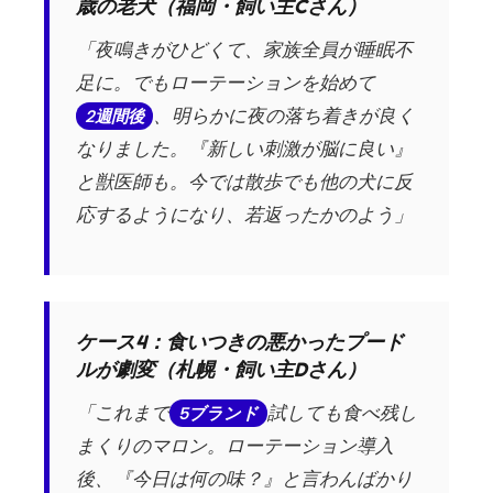
歳の老犬（福岡・飼い主Cさん）
「夜鳴きがひどくて、家族全員が睡眠不
足に。でもローテーションを始めて
、明らかに夜の落ち着きが良く
2週間後
なりました。『新しい刺激が脳に良い』
と獣医師も。今では散歩でも他の犬に反
応するようになり、若返ったかのよう」
ケース4：食いつきの悪かったプード
ルが劇変（札幌・飼い主Dさん）
「これまで
試しても食べ残し
5ブランド
まくりのマロン。ローテーション導入
後、『今日は何の味？』と言わんばかり