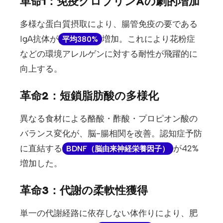
革命1：免疫グロブリンAの劇的増加
多様な蛋白質摂取により、腸管免疫の要である
IgA抗体が
増加。これにより花粉症
平均380%
などの環境アレルゲンに対する耐性が飛躍的に
向上する。
革命2：短鎖脂肪酸の多様化
異なる食材による酪酸・酢酸・プロピオン酸の
バランス変化が、脳-腸相関を改善。認知症予防
に直結する
が42%
BDNF（脳由来神経栄養因子）
増加した。
革命3：代謝の柔軟性獲得
単一の代謝経路に依存しない体作りにより、肥