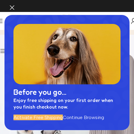
Blog
Home
ドッグフード管理
Show column
Before you go...
Enjoy free shipping on your first order when
you finish checkout now.
Activate Free Shipping
Continue Browsing