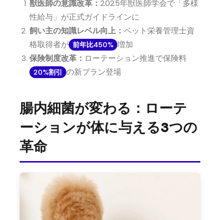
獣医師の意識改革：
2025年獣医師学会で「多様
性給与」が正式ガイドラインに
飼い主の知識レベル向上：
ペット栄養管理士資
格取得者が
増加
前年比450%
保険制度改革：
ローテーション推進で保険料
の新プラン登場
20%割引
腸内細菌が変わる：ローテ
ーションが体に与える3つの
革命