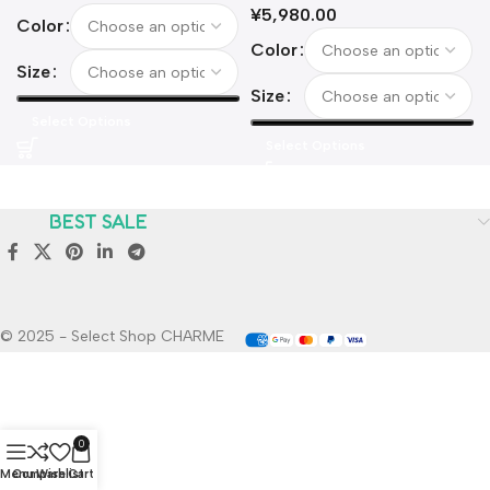
¥
5,980.00
Color
Color
Size
Size
Select Options
Select Options
BEST SALE
© 2025 - Select Shop CHARME
0
Menu
Compare
Wishlist
Cart