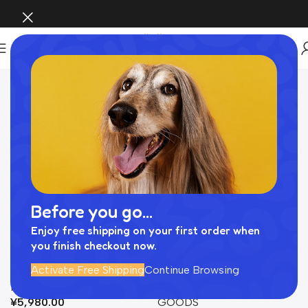
Home
PET GOODS
Before you go...
Enjoy free shipping on your first order when
you finish checkout now.
フリルストライプコットン
犬用ハーネス カメリアツイ
Activate Free Shipping
Continue Browsing
ハーネス マジックテープ脱
ードハーネス 小型犬におす
PET GOODS
PET CLOTHES
,
PET
着 保冷剤ポケット付き クー
すめのおしゃれな高級デザ
¥
5,980.00
GOODS
ルハーネス YOSAE
イン IT’S DOG